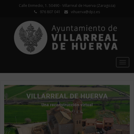
Calle Enmedio, 1. 50490 - Villarreal de Huerva (Zaragoza)
976 807 041
vihuerva@dpz.es
Togg
navig