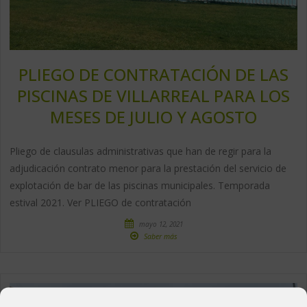
PLIEGO DE CONTRATACIÓN DE LAS
PISCINAS DE VILLARREAL PARA LOS
MESES DE JULIO Y AGOSTO
Pliego de clausulas administrativas que han de regir para la
adjudicación contrato menor para la prestación del servicio de
explotación de bar de las piscinas municipales. Temporada
estival 2021. Ver PLIEGO de contratación
mayo 12, 2021
Saber más