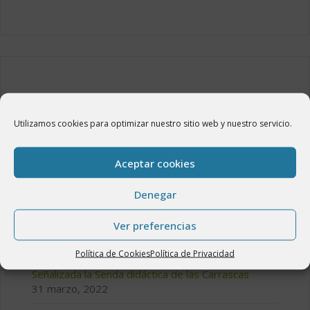
ÚLTIMAS NOTICIAS
Utilizamos cookies para optimizar nuestro sitio web y nuestro servicio.
SE PUBLICA UNA RECREACIÓN HISTÓRICA DE
VILLARREAL DE HUERVA
Aceptar cookies
30 septiembre, 2024
Denegar
El Ventero de la Venta del Peirón de Villarreal de
Huerva en tiempos de la Comunidad de Aldeas de
Ver preferencias
Daroca
21 abril, 2022
Política de Cookies
Política de Privacidad
Señalizada la Senda didáctica de las Carrascas
31 marzo, 2022