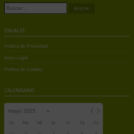
Buscar:
ENLACES
Política de Privacidad
Aviso Legal
Política de Cookies
CALENDARIO
Lu
Ma
Mi
Ju
Vi
Sá
Do
28
29
30
1
2
3
4