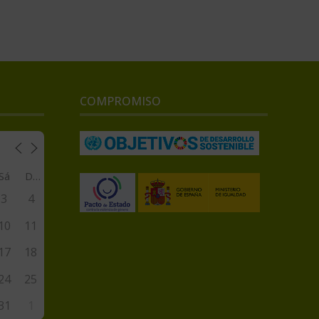
COMPROMISO
Sá
Do
3
4
10
11
17
18
24
25
31
1