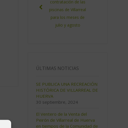
contratación de las
piscinas de Villarreal
para los meses de
julio y agosto
ÚLTIMAS NOTICIAS
SE PUBLICA UNA RECREACIÓN
HISTÓRICA DE VILLARREAL DE
HUERVA
30 septiembre, 2024
El Ventero de la Venta del
Peirón de Villarreal de Huerva
en tiempos de la Comunidad de