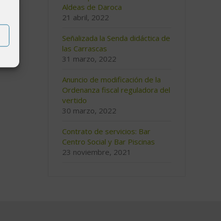
Aldeas de Daroca
21 abril, 2022
Señalizada la Senda didáctica de
las Carrascas
31 marzo, 2022
Anuncio de modificación de la
Ordenanza fiscal reguladora del
vertido
30 marzo, 2022
Contrato de servicios: Bar
Centro Social y Bar Piscinas
23 noviembre, 2021