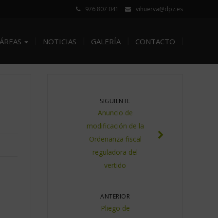
976 807 041
vihuerva@dpz.es
ÁREAS
NOTICIAS
GALERÍA
CONTACTO
SIGUIENTE
Anuncio de
modificación de la
Ordenanza fiscal
reguladora del
vertido
ANTERIOR
Pliego de