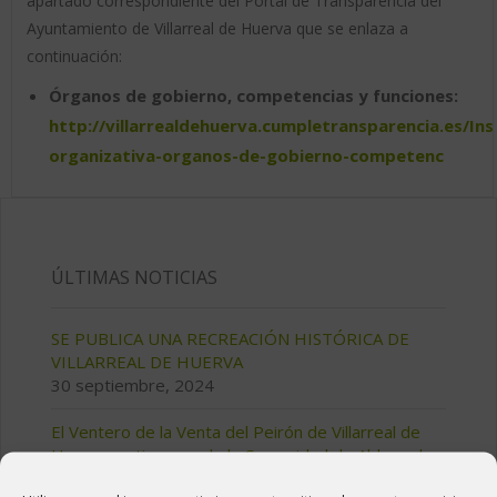
apartado correspondiente del Portal de Transparencia del
Ayuntamiento de Villarreal de Huerva que se enlaza a
continuación:
Órganos de gobierno, competencias y funciones:
http://villarrealdehuerva.cumpletransparencia.es/Ins
organizativa-organos-de-gobierno-competenc
ÚLTIMAS NOTICIAS
SE PUBLICA UNA RECREACIÓN HISTÓRICA DE
VILLARREAL DE HUERVA
30 septiembre, 2024
El Ventero de la Venta del Peirón de Villarreal de
Huerva en tiempos de la Comunidad de Aldeas de
Daroca