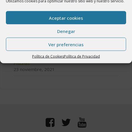
21 abril, 2022
Utilizamos cookies para optimizar nuestro sitio web y nuestro servicio.
Señalizada la Senda didáctica de las Carrascas
Aceptar cookies
31 marzo, 2022
Denegar
Anuncio de modificación de la Ordenanza fiscal
reguladora del vertido
Ver preferencias
30 marzo, 2022
Política de Cookies
Política de Privacidad
Contrato de servicios: Bar Centro Social y Bar
Piscinas
23 noviembre, 2021