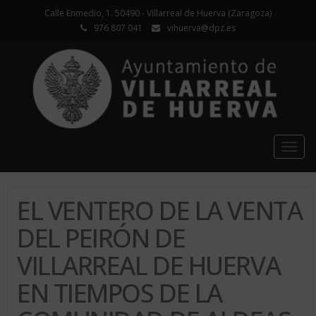
Calle Enmedio, 1. 50490 - Villarreal de Huerva (Zaragoza)
976 807 041
vihuerva@dpz.es
Togg
navig
EL VENTERO DE LA VENTA
DEL PEIRÓN DE
VILLARREAL DE HUERVA
EN TIEMPOS DE LA