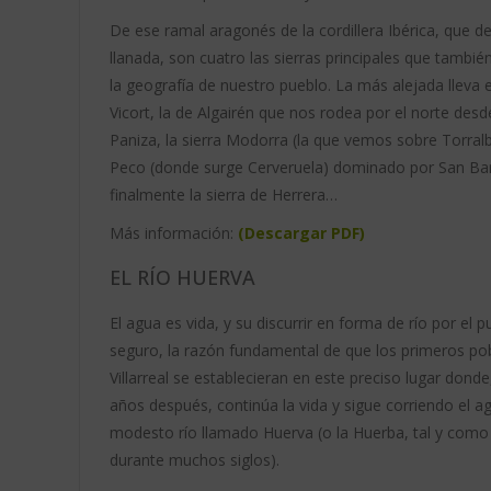
De ese ramal aragonés de la cordillera Ibérica, que 
llanada, son cuatro las sierras principales que tambi
la geografía de nuestro pueblo. La más alejada lleva
Vicort, la de Algairén que nos rodea por el norte des
Paniza, la sierra Modorra (la que vemos sobre Torralbill
Peco (donde surge Cerveruela) dominado por San Ba
finalmente la sierra de Herrera…
Más información:
(Descargar PDF)
EL RÍO HUERVA
El agua es vida, y su discurrir en forma de río por el p
seguro, la razón fundamental de que los primeros po
Villarreal se establecieran en este preciso lugar dond
años después, continúa la vida y sigue corriendo el a
modesto río llamado Huerva (o la Huerba, tal y como 
durante muchos siglos).