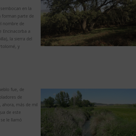
desembocan en la
én forman parte de
 el nombre de
de Encinacorba a
a), la sierra del
rtolomé, y
ueblo fue, de
bladores de
e, ahora, más de mil
gua de este
se le llamó