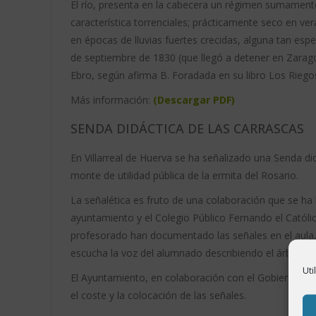
El río, presenta en la cabecera un régimen sumamente
característica torrenciales; prácticamente seco en v
en épocas de lluvias fuertes crecidas, alguna tan esp
de septiembre de 1830 (que llegó a detener en Zarago
Ebro, según afirma B. Foradada en su libro Los Rieg
Más información:
(Descargar PDF)
SENDA DIDÁCTICA DE LAS CARRASCAS
En Villarreal de Huerva se ha señalizado una Senda did
monte de utilidad pública de la ermita del Rosario.
La señalética es fruto de una colaboración que se ha 
ayuntamiento y el Colegio Público Fernando el Católic
profesorado han documentado las señales en el aula
escucha la voz del alumnado describiendo el árbol o 
Uti
El Ayuntamiento, en colaboración con el Gobierno de
el coste y la colocación de las señales.