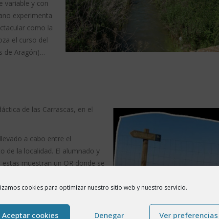
 variable y con
erano experimenta
ectacular como la
za el curso del
os de Aragón)…
áctica de las Carrascas, en el
llevado a cabo entre el
o de la localidad. El alumnado y
, estas muestran un QR donde se
planta que corresponde.
lizamos cookies para optimizar nuestro sitio web y nuestro servicio.
 Aragón, ha gestionado el diseño,
Aceptar cookies
Denegar
Ver preferencias