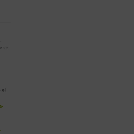
,
e se
 el
a-
-