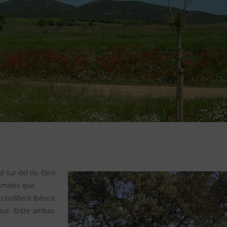
 sur del río Ebro.
ramales que
cordillera Ibérica
l sur. Entre ambas