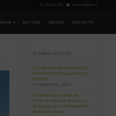
976 807 041
vihuerva@dpz.es
ÁREAS
NOTICIAS
GALERÍA
CONTACTO
ÚLTIMAS NOTICIAS
SE PUBLICA UNA RECREACIÓN
HISTÓRICA DE VILLARREAL DE
HUERVA
30 septiembre, 2024
El Ventero de la Venta del
Peirón de Villarreal de Huerva
en tiempos de la Comunidad de
Aldeas de Daroca