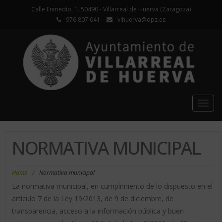
Calle Enmedio, 1. 50490 - Villarreal de Huerva (Zaragoza)
976 807 041
vihuerva@dpz.es
Togg
navig
NORMATIVA MUNICIPAL
Home
/
Normativa municipal
La normativa municipal, en cumplimiento de lo dispuesto en el
artículo 7 de la Ley 19/2013, de 9 de diciembre, de
transparencia, acceso a la información pública y buen