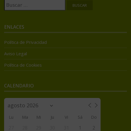
Buscar:
ENLACES
Política de Privacidad
Aviso Legal
Política de Cookies
CALENDARIO
Lu
Ma
Mi
Ju
Vi
Sá
Do
27
28
29
30
31
1
2