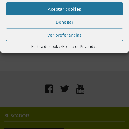
Anuncio de modificación de la Ordenanza fiscal
reguladora del vertido
Aceptar cookies
30 marzo, 2022
Denegar
Contrato de servicios: Bar Centro Social y Bar
Piscinas
Ver preferencias
23 noviembre, 2021
Política de Cookies
Política de Privacidad
BUSCADOR