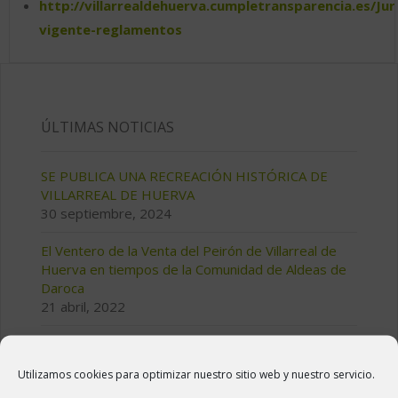
http://villarrealdehuerva.cumpletransparencia.es/Jur
vigente-reglamentos
ÚLTIMAS NOTICIAS
SE PUBLICA UNA RECREACIÓN HISTÓRICA DE
VILLARREAL DE HUERVA
30 septiembre, 2024
El Ventero de la Venta del Peirón de Villarreal de
Huerva en tiempos de la Comunidad de Aldeas de
Daroca
21 abril, 2022
Señalizada la Senda didáctica de las Carrascas
31 marzo, 2022
Utilizamos cookies para optimizar nuestro sitio web y nuestro servicio.