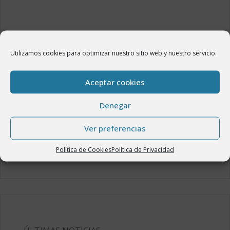
SIGUIENTE
El Ventero de la Venta del Peirón de
Utilizamos cookies para optimizar nuestro sitio web y nuestro servicio.
Villarreal de Huerva en tiempos de la
Comunidad de Aldeas de Daroca
Aceptar cookies
Denegar
ANTERIOR
Anuncio de modificación de la Ordenanza
Ver preferencias
fiscal reguladora del vertido
Política de Cookies
Política de Privacidad