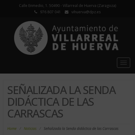
Calle Enmedio, 1. 50490 - Villarreal de Huerva (Zaragoza)
976 807 041
vihuerva@dpz.es
Togg
navig
SEÑALIZADA LA SENDA
DIDÁCTICA DE LAS
CARRASCAS
Home
/
Noticias
/
Señalizada la Senda didáctica de las Carrascas