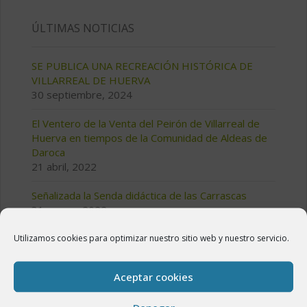
ÚLTIMAS NOTICIAS
SE PUBLICA UNA RECREACIÓN HISTÓRICA DE
VILLARREAL DE HUERVA
30 septiembre, 2024
El Ventero de la Venta del Peirón de Villarreal de
Huerva en tiempos de la Comunidad de Aldeas de
Daroca
21 abril, 2022
Señalizada la Senda didáctica de las Carrascas
31 marzo, 2022
Anuncio de modificación de la Ordenanza fiscal
Utilizamos cookies para optimizar nuestro sitio web y nuestro servicio.
reguladora del vertido
30 marzo, 2022
Aceptar cookies
Contrato de servicios: Bar Centro Social y Bar